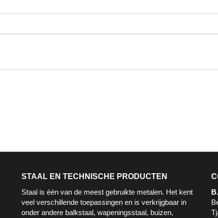
STAAL EN TECHNISCHE PRODUCTEN
C
Staal is één van de meest gebruikte metalen. Het kent
B
veel verschillende toepassingen en is verkrijgbaar in
B
onder andere balkstaal, wapeningsstaal, buizen,
Tj